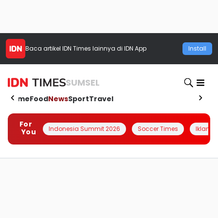
Baca artikel
IDN Times
lainnya di IDN App
Install
SUMSEL
Home
Food
News
Sport
Travel
For
Indonesia Summit 2026
Soccer Times
Iklanin 
You