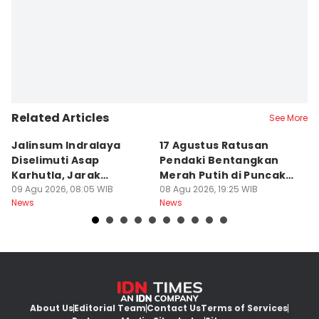
Related Articles
See More
Jalinsum Indralaya
17 Agustus Ratusan
E
Diselimuti Asap
Pendaki Bentangkan
M
Karhutla, Jarak
Merah Putih di Puncak
R
Pandang 30 Meter
09 Agu 2026, 08:05 WIB
Dempo
08 Agu 2026, 19:25 WIB
8
08
News
News
Ne
About Us
Editorial Team
Contact Us
Terms of Services