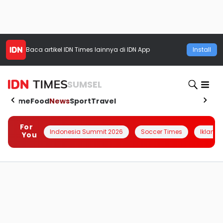
Baca artikel
IDN Times
lainnya di IDN App
Install
SUMSEL
Home
Food
News
Sport
Travel
For
Indonesia Summit 2026
Soccer Times
Iklanin 
You