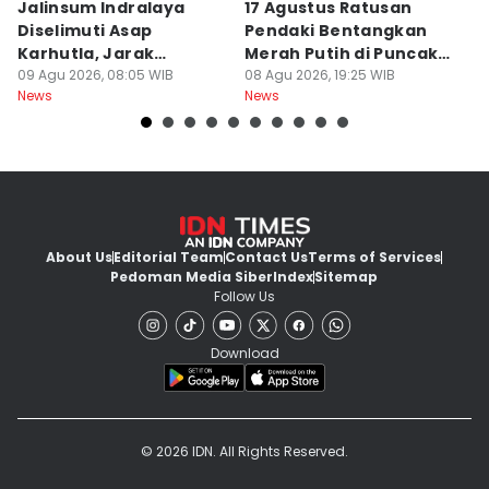
Jalinsum Indralaya
17 Agustus Ratusan
E
Diselimuti Asap
Pendaki Bentangkan
M
Karhutla, Jarak
Merah Putih di Puncak
R
Pandang 30 Meter
09 Agu 2026, 08:05 WIB
Dempo
08 Agu 2026, 19:25 WIB
8
08
News
News
Ne
About Us
Editorial Team
Contact Us
Terms of Services
Pedoman Media Siber
Index
Sitemap
Follow Us
Download
© 2026 IDN. All Rights Reserved.