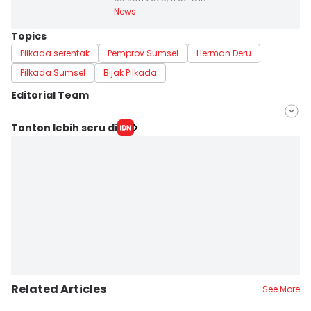
News
Topics
Pilkada serentak
Pemprov Sumsel
Herman Deru
Pilkada Sumsel
Bijak Pilkada
Editorial Team
Editor
Tonton lebih seru di
Rangga Erfizal
Editor
Martin Tobing
Related Articles
See More