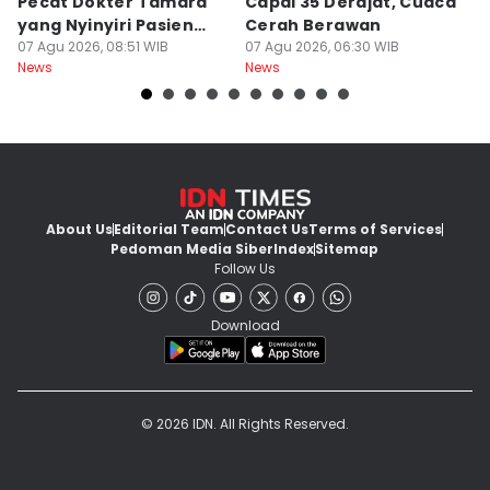
Pecat Dokter Tamara
Capai 35 Derajat, Cuaca
D
yang Nyinyiri Pasien
Cerah Berawan
Ik
Yurizal
07 Agu 2026, 08:51 WIB
07 Agu 2026, 06:30 WIB
Yu
06
News
News
Ne
About Us
Editorial Team
Contact Us
Terms of Services
Pedoman Media Siber
Index
Sitemap
Follow Us
Download
© 2026 IDN. All Rights Reserved.