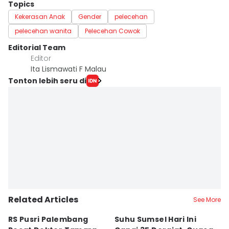
Topics
Kekerasan Anak
Gender
pelecehan
pelecehan wanita
Pelecehan Cowok
Editorial Team
Editor
Ita Lismawati F Malau
Tonton lebih seru di
Related Articles
See More
RS Pusri Palembang
Suhu Sumsel Hari Ini
RS