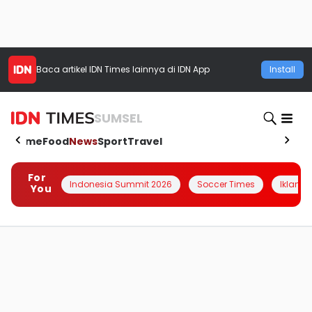
Baca artikel
IDN Times
lainnya di IDN App
Install
SUMSEL
Home
Food
News
Sport
Travel
For
Indonesia Summit 2026
Soccer Times
Iklanin 
You