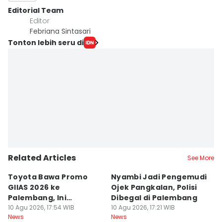
Editorial Team
Editor
Febriana Sintasari
Tonton lebih seru di
Related Articles
See More
Toyota Bawa Promo
Nyambi Jadi Pengemudi
H
GIIAS 2026 ke
Ojek Pangkalan, Polisi
B
Palembang, Ini
Dibegal di Palembang
Ri
Penawaran
10 Agu 2026, 17:54 WIB
10 Agu 2026, 17:21 WIB
P
10
News
News
Ne
Menariknya!