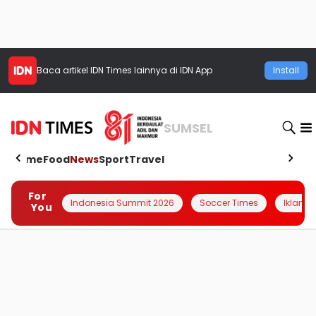
Baca artikel
IDN Times
lainnya di IDN App
Install
SUMSEL
Home
Food
News
Sport
Travel
For
Indonesia Summit 2026
Soccer Times
Iklanin 
You