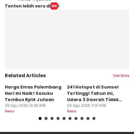
Tonton lebih seru di
Related Articles
See More
Harga Emas Palembang
241 Hotspot di Sumsel
J
Hari Ini Naik! Sesuku
Tertinggi Tahun Ini,
D
Tembus Rp14 Jutaan
Udara 3 Daerah Tidak
K
09 Agu 2026, 13:38 WIB
Sehat
09 Agu 2026, 11:31 WIB
P
09
News
News
Ne