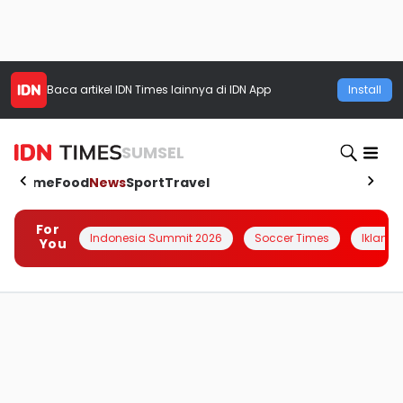
Baca artikel
IDN Times
lainnya di IDN App
Install
SUMSEL
Home
Food
News
Sport
Travel
For
Indonesia Summit 2026
Soccer Times
Iklanin 
You