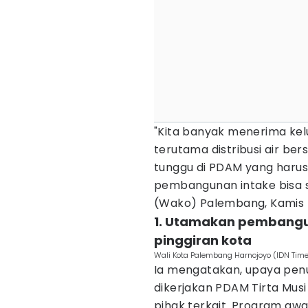
"Kita banyak menerima kelu
terutama distribusi air ber
tunggu di PDAM yang harus
pembangunan intake bisa se
(Wako) Palembang, Kamis (
1. Utamakan pembangu
pinggiran kota
Wali Kota Palembang Harnojoyo (IDN Tim
Ia mengatakan, upaya penu
dikerjakan PDAM Tirta Mus
pihak terkait. Program aw