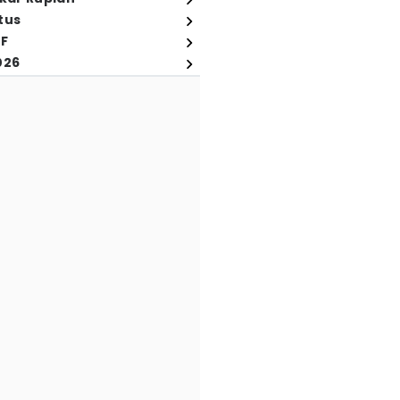
tus
FF
026