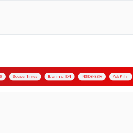
6
Soccer Times
Iklanin di IDN
INSIDENESIA
Yuk Pilih !