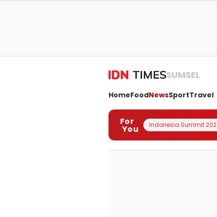
SUMSEL
Home
Food
News
Sport
Travel
For
Indonesia Summit 202
You