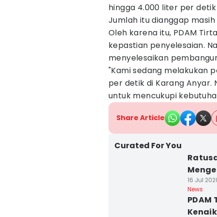
hingga 4.000 liter per det
Jumlah itu dianggap masih m
Oleh karena itu, PDAM Tir
kepastian penyelesaian. N
menyelesaikan pembangun
"Kami sedang melakukan pe
per detik di Karang Anyar.
untuk mencukupi kebutuhan
Share Article
Curated For You
Ratusa
Mengel
16 Jul 202
News
PDAM T
Kenaik