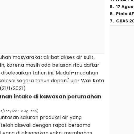
5
.
17 Agus
6
.
Piala A
7
.
GIIAS 2
han masyarakat akibat akses air sulit,
sih, karena masih ada belasan ribu daftar
 diselesaikan tahun ini. Mudah-mudahan
lesai segera tahun depan," ujar Wali Kota
21/1/2021).
nan intake di kawasan perumahan
es/Feny Maulia Agustin)
ntasan saluran produksi air yang
i telah diawali dengan rapat bersama
al yang dilaksanakan yakni membahas