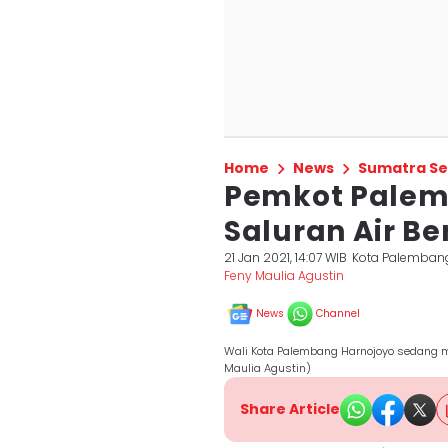
Home
News
Sumatra Se
Pemkot Palem
Saluran Air Be
21 Jan 2021, 14:07 WIB
Kota Palemban
Feny Maulia Agustin
News
Channel
Wali Kota Palembang Harnojoyo sedang m
Maulia Agustin)
Share Article