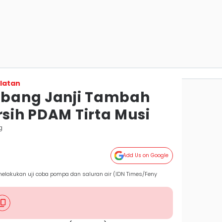
latan
bang Janji Tambah
rsih PDAM Tirta Musi
g
Add Us on Google
elakukan uji coba pompa dan saluran air (IDN Times/Feny