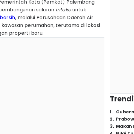
Pemerintah Kota (Pemkot) Palembang
 pembangunan saluran
intake
untuk
 bersih
, melalui Perusahaan Daerah Air
di kawasan perumahan, terutama di lokasi
n properti baru.
Trendi
1
.
Gubern
2
.
Prabow
3
.
Makan B
4
.
Nilai T