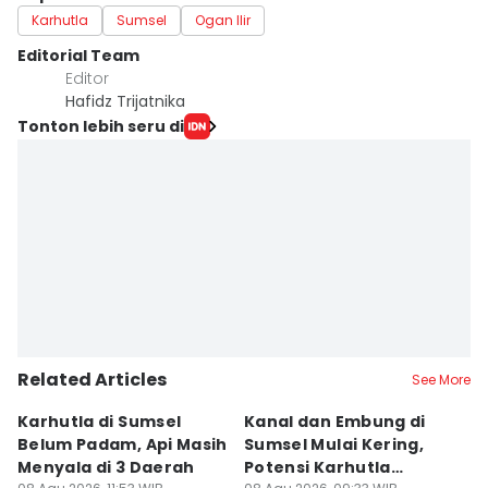
Karhutla
Sumsel
Ogan Ilir
Editorial Team
Editor
Hafidz Trijatnika
Tonton lebih seru di
Related Articles
See More
Karhutla di Sumsel
Kanal dan Embung di
D
Belum Padam, Api Masih
Sumsel Mulai Kering,
Ni
Menyala di 3 Daerah
Potensi Karhutla
Di