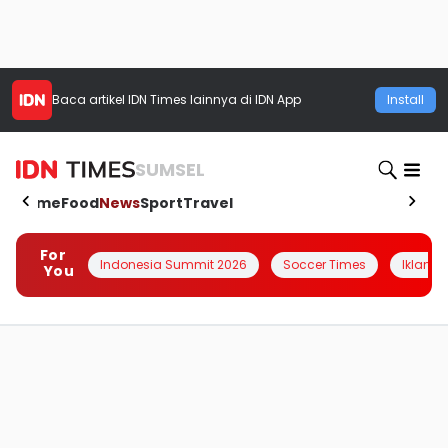
Baca artikel
IDN Times
lainnya di IDN App
Install
SUMSEL
Home
Food
News
Sport
Travel
For
Indonesia Summit 2026
Soccer Times
Iklanin 
You