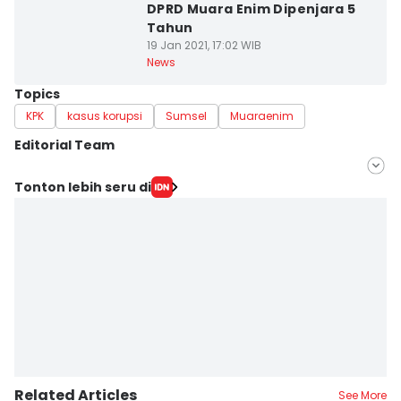
DPRD Muara Enim Dipenjara 5
Tahun
19 Jan 2021, 17:02 WIB
News
Topics
KPK
kasus korupsi
Sumsel
Muaraenim
Editorial Team
Editor
Tonton lebih seru di
Deryardli Tiarhendi
Editor
Rangga Erfizal
Related Articles
See More