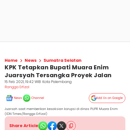
Home
News
Sumatra Selatan
KPK Tetapkan Bupati Muara Enim
Juarsyah Tersangka Proyek Jalan
15 Feb 2021, 19:42 WIB
Kota Palembang
Rangga Erfizal
News
Channel
Add Us on Google
Juarsah saat memberikan kesaksian korupsi di dinas PUPR Muara Enim
(IDN Times/Rangga Erfizal)
Share Article