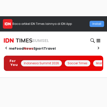
Baca artikel
IDN Times
lainnya di IDN App
Install
SUMSEL
Home
Food
News
Sport
Travel
For
Indonesia Summit 2026
Soccer Times
Iklanin 
You