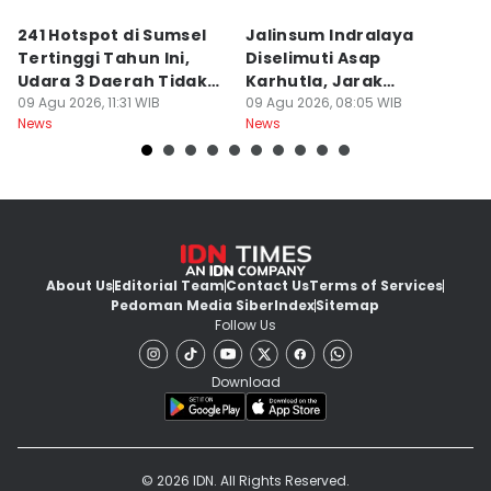
241 Hotspot di Sumsel
Jalinsum Indralaya
1
Tertinggi Tahun Ini,
Diselimuti Asap
P
Udara 3 Daerah Tidak
Karhutla, Jarak
M
Sehat
09 Agu 2026, 11:31 WIB
Pandang 30 Meter
09 Agu 2026, 08:05 WIB
D
08
News
News
Ne
About Us
Editorial Team
Contact Us
Terms of Services
Pedoman Media Siber
Index
Sitemap
Follow Us
Download
© 2026 IDN. All Rights Reserved.