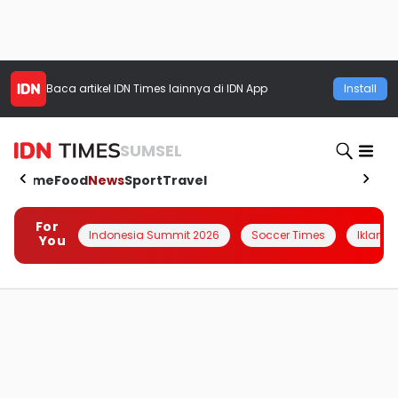
Baca artikel
IDN Times
lainnya di IDN App
Install
SUMSEL
Home
Food
News
Sport
Travel
For
Indonesia Summit 2026
Soccer Times
Iklanin 
You