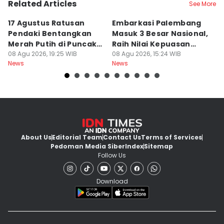
Related Articles
See More
17 Agustus Ratusan
Embarkasi Palembang
K
Pendaki Bentangkan
Masuk 3 Besar Nasional,
B
Merah Putih di Puncak
Raih Nilai Kepuasan
M
Dempo
08 Agu 2026, 19:25 WIB
86,65
08 Agu 2026, 15:24 WIB
08
News
News
Ne
About Us
Editorial Team
Contact Us
Terms of Services
Pedoman Media Siber
Index
Sitemap
Follow Us
Download