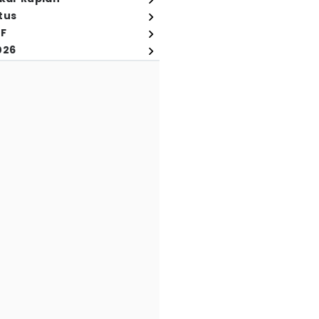
tus
FF
026