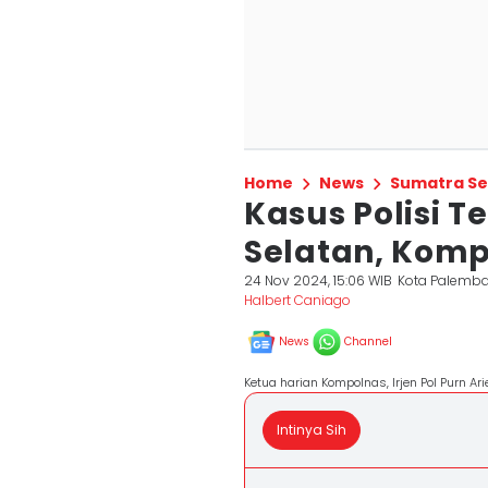
Home
News
Sumatra Se
Kasus Polisi T
Selatan, Komp
24 Nov 2024, 15:06 WIB
Kota Palemb
Halbert Caniago
News
Channel
Ketua harian Kompolnas, Irjen Pol Purn A
Intinya Sih