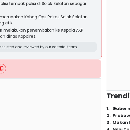
lisi tembak polisi di Solok Selatan sebagai
erupakan Kabag Ops Polres Solok Selatan
g etik.
ar melakukan penembakan ke Kepala AKP
ah dinas Kapolres.
ssisted and reviewed by our editorial team.
Trendi
1
.
Gubern
2
.
Prabow
3
.
Makan B
4
.
Nilai T