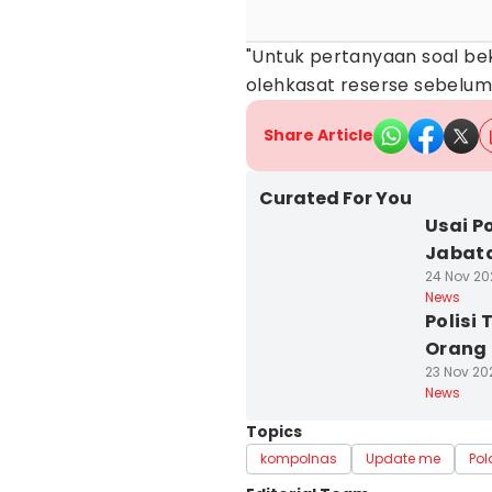
"Untuk pertanyaan soal be
olehkasat reserse sebelumn
Share Article
Curated For You
Usai Po
Jabat
24 Nov 202
News
Polisi 
Orang 
23 Nov 202
News
Topics
kompolnas
Update me
Po