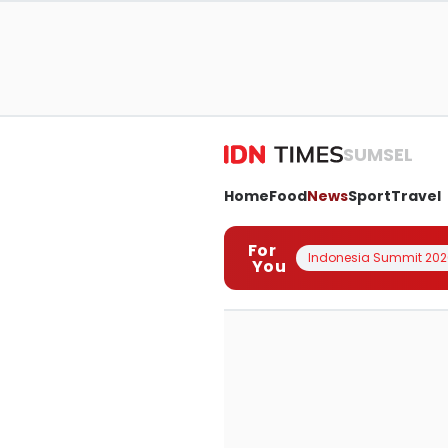
SUMSEL
Home
Food
News
Sport
Travel
For
Indonesia Summit 202
You