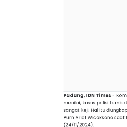
Padang, IDN Times
- Komi
menilai, kasus polisi temba
sangat keji. Hal itu diungk
Purn Arief Wicaksono saat 
(24/11/2024).