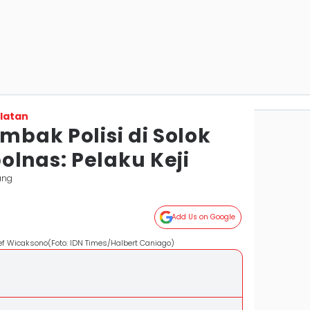
latan
embak Polisi di Solok
olnas: Pelaku Keji
ang
Add Us on Google
rief Wicaksono(Foto: IDN Times/Halbert Caniago)