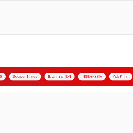
6
Soccer Times
Iklanin di IDN
INSIDENESIA
Yuk Pilih !