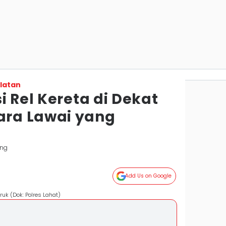
latan
i Rel Kereta di Dekat
ra Lawai yang
ang
Add Us on Google
k (Dok: Polres Lahat)