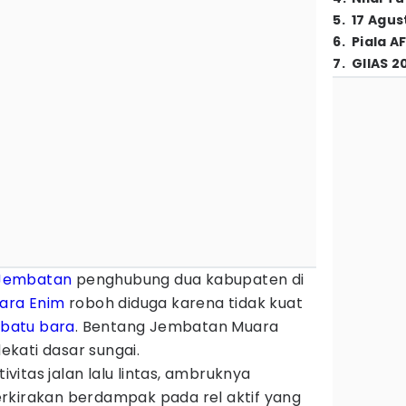
5
.
17 Agus
6
.
Piala A
7
.
GIIAS 2
Jembatan
penghubung dua kabupaten di
ara Enim
roboh diduga karena tidak kuat
n
batu bara
. Bentang Jembatan Muara
kati dasar sungai.
itas jalan lalu lintas, ambruknya
rkirakan berdampak pada rel aktif yang