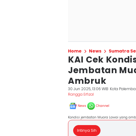
Home
News
Sumatra Se
KAI Cek Kondis
Jembatan Mua
Ambruk
30 Jun 2025, 13:06 WIB
Kota Palemb
Rangga Erfizal
News
Channel
Kondisi jembatan Muara Lawai yang ambru
Intinya Sih