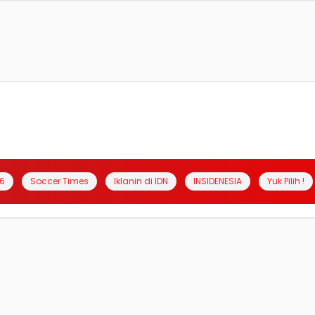
6
Soccer Times
Iklanin di IDN
INSIDENESIA
Yuk Pilih !