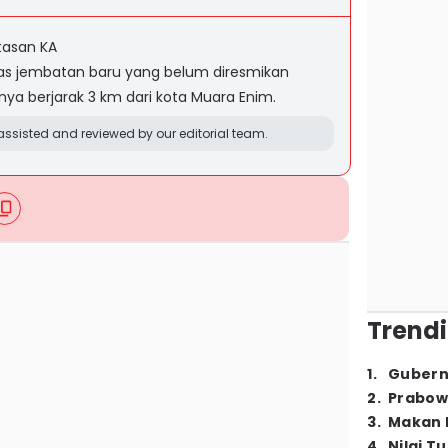
ntasan KA
tas jembatan baru yang belum diresmikan
a berjarak 3 km dari kota Muara Enim.
ssisted and reviewed by our editorial team.
Trendi
1
.
Gubern
2
.
Prabow
3
.
Makan B
4
.
Nilai T