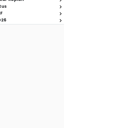
tus
FF
026