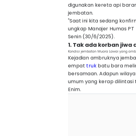
digunakan kereta api bar
jembatan.
"Saat ini kita sedang konfir
ungkap Manajer Humas PT KA
Senin (30/6/2025).
1. Tak ada korban jiwa
Kondisi jembatan Muara Lawai yang ambru
Kejadian ambruknya jembata
empat
truk
batu bara melin
bersamaan. Adapun wilayah
umum yang kerap dilintasi 
Enim.