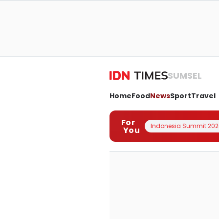
SUMSEL
Home
Food
News
Sport
Travel
For
Indonesia Summit 202
You