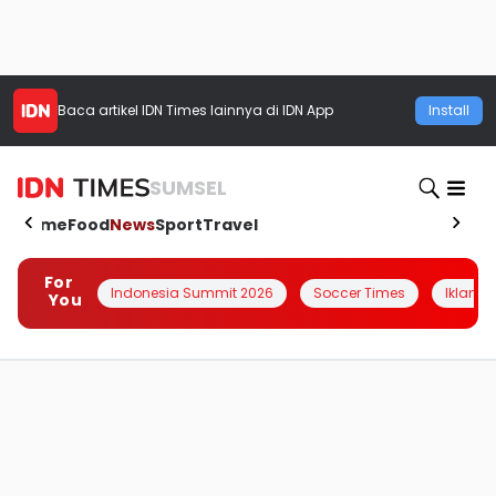
Baca artikel
IDN Times
lainnya di IDN App
Install
SUMSEL
Home
Food
News
Sport
Travel
For
Indonesia Summit 2026
Soccer Times
Iklanin 
You