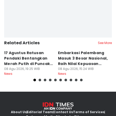
Rangga Erfizal
Related Articles
See More
17 Agustus Ratusan
Embarkasi Palembang
K
Pendaki Bentangkan
Masuk 3 Besar Nasional,
B
Merah Putih di Puncak
Raih Nilai Kepuasan
M
Dempo
08 Agu 2026, 19:25 WIB
86,65
08 Agu 2026, 15:24 WIB
08
News
News
Ne
About Us
Editorial Team
Contact Us
Terms of Services