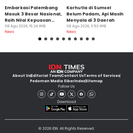
Embarkasi Palembang
Karhutla di Sumsel
K
Masuk 3 Besar Nasional,
Belum Padam, Api Masih
S
Raih Nilai Kepuasan
Menyala di 3 Daerah
P
86,65
08 Agu 2026, 15:24 WIB
08 Agu 2026, 11:53 WIB
M
08
News
News
Ne
About Us
Editorial Team
Contact Us
Terms of Services
Pedoman Media Siber
Index
Sitemap
Follow Us
Download
© 2026 IDN. All Rights Reserved.