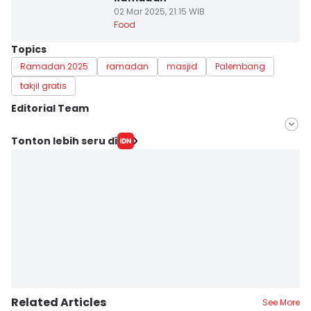
02 Mar 2025, 21:15 WIB
Food
Topics
Ramadan 2025
ramadan
masjid
Palembang
takjil gratis
Editorial Team
Editor
Tonton lebih seru di
Hafidz Trijatnika
Editor
Rangga Erfizal
Related Articles
See More