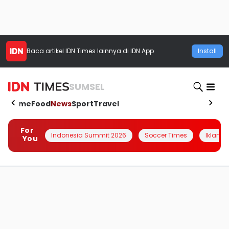
Baca artikel
IDN Times
lainnya di IDN App
Install
SUMSEL
Home
Food
News
Sport
Travel
For
Indonesia Summit 2026
Soccer Times
Iklanin 
You