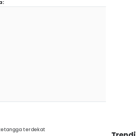
a:
 tetangga terdekat
Trend