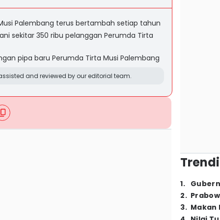
Musi Palembang terus bertambah setiap tahun
i sekitar 350 ribu pelanggan Perumda Tirta
gan pipa baru Perumda Tirta Musi Palembang
ssisted and reviewed by our editorial team.
Trendi
1
.
Gubern
2
.
Prabow
3
.
Makan B
4
.
Nilai T