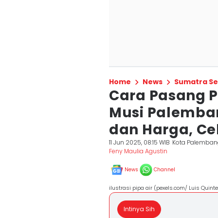
Home
News
Sumatra Se
Cara Pasang P
Musi Palemba
dan Harga, Cek
11 Jun 2025, 08:15 WIB
Kota Palemban
Feny Maulia Agustin
News
Channel
ilustrasi pipa air (pexels.com/ Luis Quinte
Intinya Sih