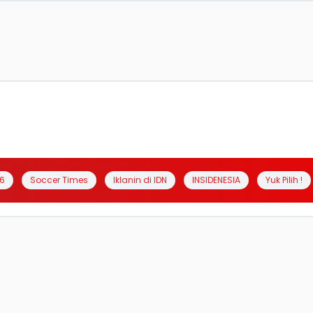
6
Soccer Times
Iklanin di IDN
INSIDENESIA
Yuk Pilih !