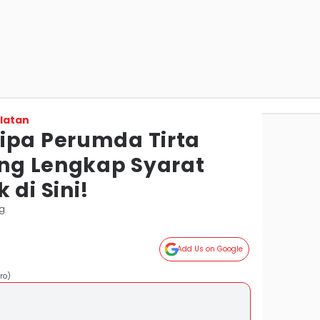
latan
ipa Perumda Tirta
ng Lengkap Syarat
 di Sini!
g
Add Us on Google
ro)