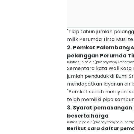
"Tiap tahun jumlah pelan
milik Perumda Tirta Musi te
2. Pemkot Palembang s
pelanggan Perumda Tir
ilustrasi pipa air (pixabay.com/Archerme
Sementara kata Wali Kota 
jumlah penduduk di Bumi S
mendapatkan layanan air be
"Pemkot sudah melayani s
telah memiliki pipa sambun
3. Syarat pemasangan 
beserta harga
ilutrasi pipa air (pixabay.com/balouriaraj
Berikut cara daftar pem