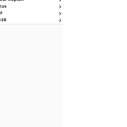
tus
FF
026