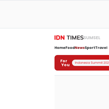
SUMSEL
Home
Food
News
Sport
Travel
For
Indonesia Summit 202
You