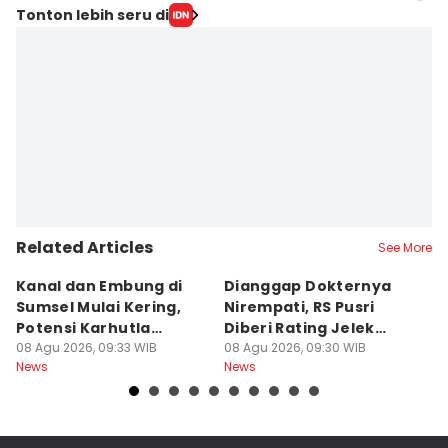
Editor
Tonton lebih seru di
Deryardli Tiarhendi
Editor
Yuliani
Related Articles
See More
Kanal dan Embung di
Dianggap Dokternya
S
Sumsel Mulai Kering,
Nirempati, RS Pusri
D
Potensi Karhutla
Diberi Rating Jelek
P
Meningkat
08 Agu 2026, 09:33 WIB
Warga Net
08 Agu 2026, 09:30 WIB
K
08
News
News
Ne