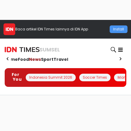
Baca artikel
IDN Times
lainnya di IDN App
Install
SUMSEL
Home
Food
News
Sport
Travel
For
Indonesia Summit 2026
Soccer Times
Iklanin 
You