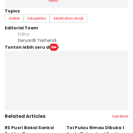
News
Topics
dokter
tokopedia
kesehatan anak
Editorial Team
Editor
Deryardli Tiarhendi
Tonton lebih seru di
Related Articles
See More
RS Pusri Bakal Sanksi
Tol Pulau Rimau Dibuka 1
2