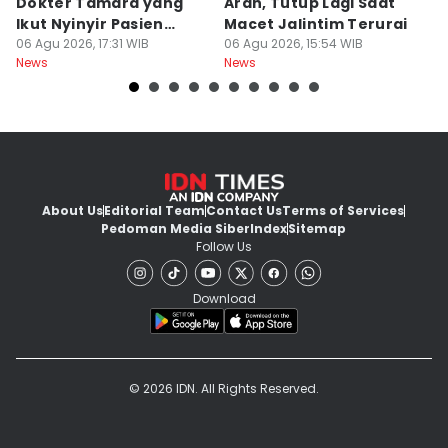
Dokter Tamara yang
Arah, Tutup Lagi Saat
N
Ikut Nyinyir Pasien
Macet Jalintim Terurai
D
Yurizal
06 Agu 2026, 17:31 WIB
06 Agu 2026, 15:54 WIB
06
News
News
Ne
About Us
Editorial Team
Contact Us
Terms of Services
Pedoman Media Siber
Index
Sitemap
Follow Us
Download
© 2026 IDN. All Rights Reserved.