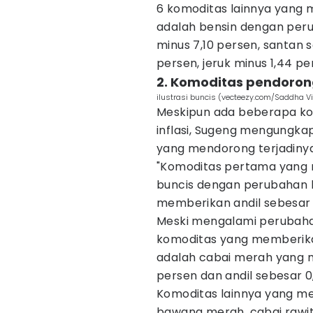
6 komoditas lainnya yang m
adalah bensin dengan peru
minus 7,10 persen, santan 
persen, jeruk minus 1,44 pe
2. Komoditas pendoron
ilustrasi buncis (vecteezy.com/Saddha V
Meskipun ada beberapa ko
inflasi, Sugeng mengungk
yang mendorong terjadinya 
"Komoditas pertama yang me
buncis dengan perubahan h
memberikan andil sebesar 
Meski mengalami perubahan
komoditas yang memberikan
adalah cabai merah yang 
persen dan andil sebesar 0
Komoditas lainnya yang men
bawang merah, cabai rawit,