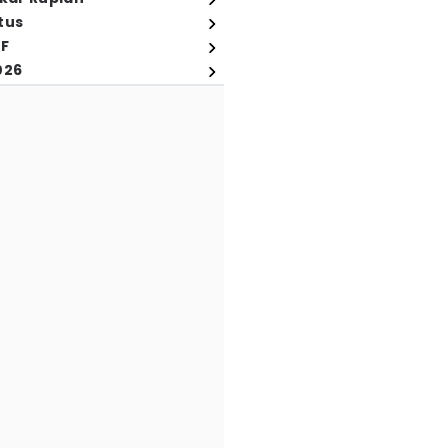
tus
FF
026