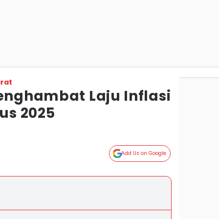
rat
enghambat Laju Inflasi
us 2025
Add Us on Google