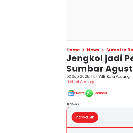
Home
News
Sumatra Ba
Jengkol jadi P
Sumbar Agust
03 Sep 2025, 11:04 WIB
Kota Padang
Halbert Caniago
News
Channel
JENGKOL
Intinya Sih