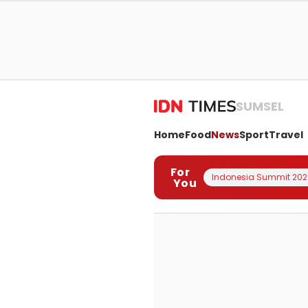
SUMSEL
Home
Food
News
Sport
Travel
For
Indonesia Summit 202
You