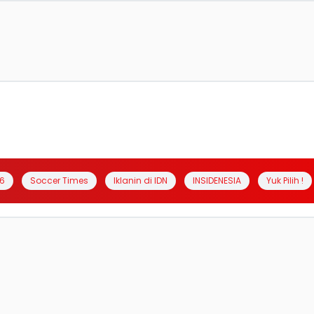
6
Soccer Times
Iklanin di IDN
INSIDENESIA
Yuk Pilih !