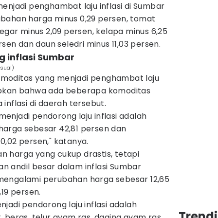
enjadi penghambat laju inflasi di Sumbar
bahan harga minus 0,29 persen, tomat
segar minus 2,09 persen, kelapa minus 6,25
rsen dan daun seledri minus 11,03 persen.
g inflasi Sumbar
isual)
moditas yang menjadi penghambat laju
apkan bahwa ada beberapa komoditas
inflasi di daerah tersebut.
njadi pendorong laju inflasi adalah
arga sebesar 42,81 persen dan
0,02 persen," katanya.
 harga yang cukup drastis, tetapi
 andil besar dalam inflasi Sumbar
mengalami perubahan harga sebesar 12,65
,19 persen.
jadi pendorong laju inflasi adalah
Trend
 beras, telur ayam ras, daging ayam ras,