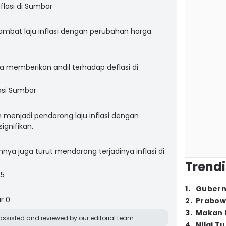
lasi di Sumbar
mbat laju inflasi dengan perubahan harga
a memberikan andil terhadap deflasi di
asi Sumbar
 menjadi pendorong laju inflasi dengan
ignifikan.
nya juga turut mendorong terjadinya inflasi di
Trendi
25
1
.
Gubern
r 0
2
.
Prabow
3
.
Makan B
ssisted and reviewed by our editorial team.
4
.
Nilai T