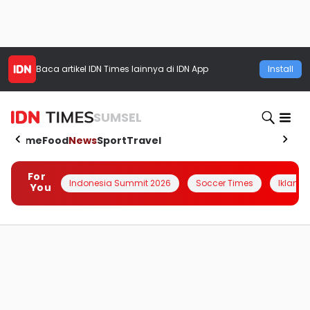
Baca artikel
IDN Times
lainnya di IDN App
Install
SUMSEL
Home
Food
News
Sport
Travel
For
Indonesia Summit 2026
Soccer Times
Iklanin 
You