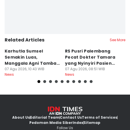
Related Articles
See More
Karhutla Sumsel
RS Pusri Palembang
Su
Semakin Luas,
Pecat Dokter Tamara
C
Manggala Agni Tambah
yang Nyinyiri Pasien
C
Regu Pemadam
07 Agu 2026, 10:43 WIB
Yurizal
07 Agu 2026, 08:51 WIB
07
News
News
Ne
About Us
Editorial Team
Contact Us
Terms of Services
Pedoman Media Siber
Index
Sitemap
Follow Us